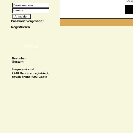
Pas
Spe
Passwort vergessen?
Registrieren
STATUS
Besucher
Gestern:
Insgesamt sind
2248 Benutzer registriert,
davon online: 693 Gäste