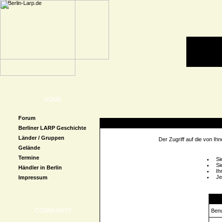
HOME
Forum
Zugriff verweigert
Berliner LARP Geschichte
Länder / Gruppen
Der Zugriff auf die von I
Gelände
Termine
Si
Si
Händler in Berlin
Ih
Je
Impressum
Logi
COMMUNITY
Ben