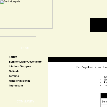
HOME
Forum
Zugriff verweigert
Berliner LARP Geschichte
Länder / Gruppen
Der Zugriff auf die von I
Gelände
Termine
Si
Si
Händler in Berlin
Ih
Je
Impressum
Logi
COMMUNITY
Ben