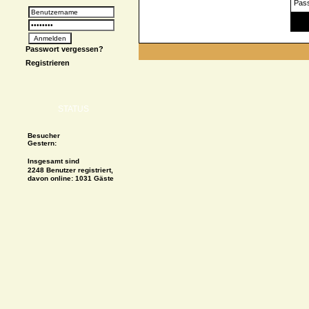
Pas
Spe
Passwort vergessen?
Registrieren
STATUS
Besucher
Gestern:
Insgesamt sind
2248 Benutzer registriert,
davon online: 1031 Gäste