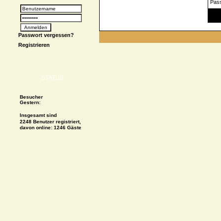
Pas
Spe
Passwort vergessen?
Registrieren
STATUS
Besucher
Gestern:
Insgesamt sind
2248 Benutzer registriert,
davon online: 1246 Gäste