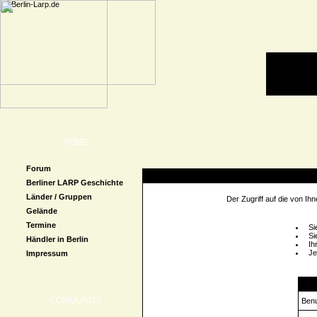
HOME
Forum
Zugriff verweigert
Berliner LARP Geschichte
Länder / Gruppen
Der Zugriff auf die von I
Gelände
Termine
Si
Si
Händler in Berlin
Ih
Je
Impressum
Logi
COMMUNITY
Ben