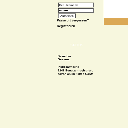
Passwort vergessen?
Registrieren
STATUS
Besucher
Gestern:
Insgesamt sind
2248 Benutzer registriert,
davon online: 1057 Gäste