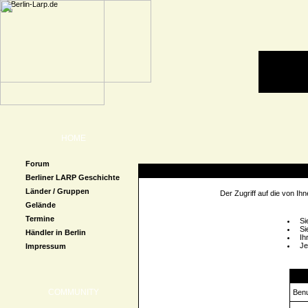
HOME
Forum
Zugriff verweigert
Berliner LARP Geschichte
Länder / Gruppen
Der Zugriff auf die von I
Gelände
Termine
Si
Si
Händler in Berlin
Ih
Je
Impressum
Logi
COMMUNITY
Ben