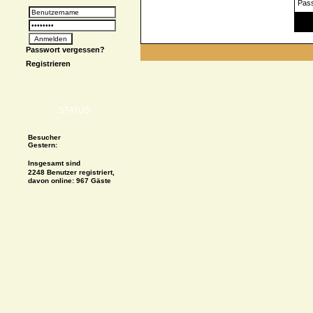
Pas
Spe
Passwort vergessen?
Registrieren
STATUS
Besucher
Gestern:
Insgesamt sind
2248 Benutzer registriert,
davon online: 967 Gäste