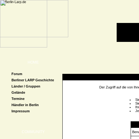
HOME
Forum
Zugriff verweigert
Berliner LARP Geschichte
Länder / Gruppen
Der Zugriff auf die von I
Gelände
Termine
Si
Si
Händler in Berlin
Ih
Je
Impressum
Logi
COMMUNITY
Ben