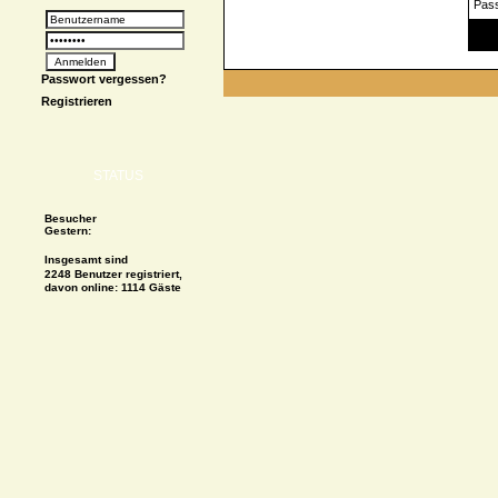
Pas
Spe
Passwort vergessen?
Registrieren
STATUS
Besucher
Gestern:
Insgesamt sind
2248 Benutzer registriert,
davon online: 1114 Gäste