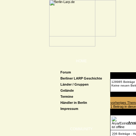
HOME
Forum
Berliner LARP Geschichte
128985 Beiträge
Länder / Gruppen
Keine neuen Beit
Gelände
Forenübersicht
Termine
Händler in Berlin
vorheriges Them
1 Beitrag in dies
Impressum
Arya/
COMMUNITY
206 Beiträge - H