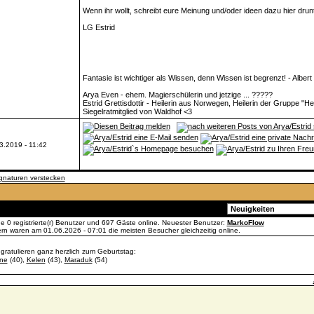
Wenn ihr wollt, schreibt eure Meinung und/oder ideen dazu hier drunt
LG Estrid
Fantasie ist wichtiger als Wissen, denn Wissen ist begrenzt! - Albert 
Arya Even - ehem. Magierschülerin und jetzige ... ?????
Estrid Grettisdottir - Heilerin aus Norwegen, Heilerin der Gruppe "He
Siegelratmitglied von Waldhof <3
3.2019 - 11:42
gnaturen verstecken
Gehe zu:
ade 0 registrierte(r) Benutzer und 697 Gäste online. Neuester Benutzer:
MarkoFlow
n waren am 01.06.2026 - 07:01 die meisten Besucher gleichzeitig online.
 gratulieren ganz herzlich zum Geburtstag:
ne
(40),
Kelen
(43),
Maraduk
(54)