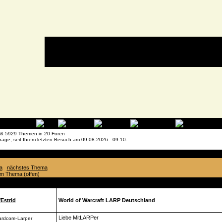
 & 5929 Themen in 20 Foren
räge, seit Ihrem letzten Besuch am 09.08.2026 - 09:10.
»
Neuigkeiten
» World of Warcraft LARP Deutschland
a
nächstes Thema
em Thema (offen)
Autor
Beitrag
Estrid
World of Warcraft LARP Deutschland
Liebe MitLARPer
ardcore-Larper