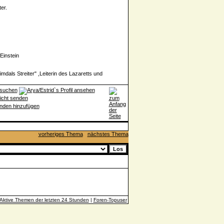
er.
Einstein
imdals Streiter" ,Leiterin des Lazaretts und
vorheriges Thema
nächstes Thema
Aktive Themen der letzten 24 Stunden
|
Foren-Topuser