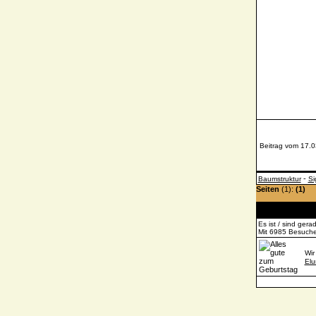
Beitrag vom 17.0
-
Baumstruktur
Si
Seiten
(1):
(1)
Es ist / sind ger
Mit 6985 Besucher
Wir
Elu