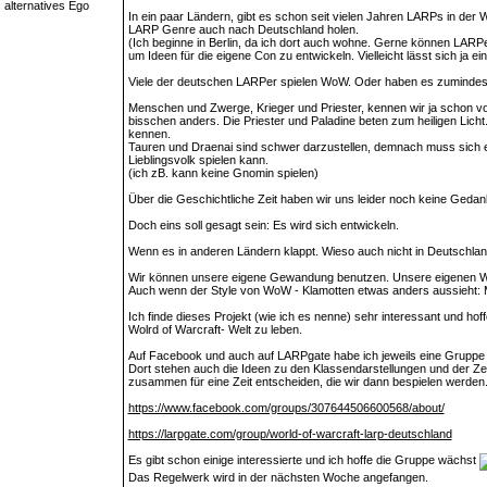
In ein paar Ländern, gibt es schon seit vielen Jahren LARPs in der 
LARP Genre auch nach Deutschland holen.
(Ich beginne in Berlin, da ich dort auch wohne. Gerne können LARP
um Ideen für die eigene Con zu entwickeln. Vielleicht lässt sich ja ei
Viele der deutschen LARPer spielen WoW. Oder haben es zumindest 
Menschen und Zwerge, Krieger und Priester, kennen wir ja schon v
bisschen anders. Die Priester und Paladine beten zum heiligen Licht.
kennen.
Tauren und Draenai sind schwer darzustellen, demnach muss sich ein
Lieblingsvolk spielen kann.
(ich zB. kann keine Gnomin spielen)
Über die Geschichtliche Zeit haben wir uns leider noch keine Geda
Doch eins soll gesagt sein: Es wird sich entwickeln.
Wenn es in anderen Ländern klappt. Wieso auch nicht in Deutschla
Wir können unsere eigene Gewandung benutzen. Unsere eigenen Wa
Auch wenn der Style von WoW - Klamotten etwas anders aussieht: Ma
Ich finde dieses Projekt (wie ich es nenne) sehr interessant und hoff
Wolrd of Warcraft- Welt zu leben.
Auf Facebook und auch auf LARPgate habe ich jeweils eine Gruppe e
Dort stehen auch die Ideen zu den Klassendarstellungen und der Zei
zusammen für eine Zeit entscheiden, die wir dann bespielen werden
https://www.facebook.com/groups/307644506600568/about/
https://larpgate.com/group/world-of-warcraft-larp-deutschland
Es gibt schon einige interessierte und ich hoffe die Gruppe wächst
Das Regelwerk wird in der nächsten Woche angefangen.