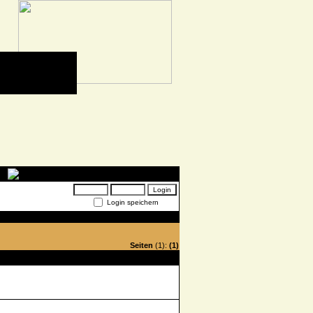
Login speichern
Seiten
(1):
(1)