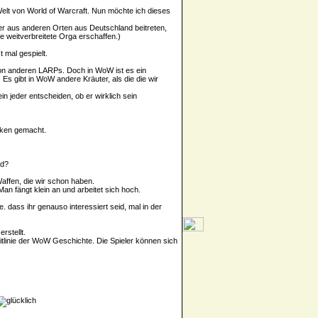
Welt von World of Warcraft. Nun möchte ich dieses
er aus anderen Orten aus Deutschland beitreten,
ne weitverbreitete Orga erschaffen.)
mal gespielt.
on anderen LARPs. Doch in WoW ist es ein
 Es gibt in WoW andere Kräuter, als die die wir
 jeder entscheiden, ob er wirklich sein
nken gemacht.
nd?
ffen, die wir schon haben.
n fängt klein an und arbeitet sich hoch.
e. dass ihr genauso interessiert seid, mal in der
rstellt.
tlinie der WoW Geschichte. Die Spieler können sich
.