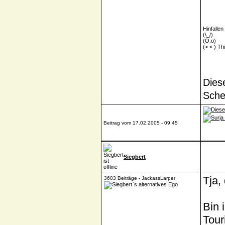
Hinfallen
(\_/)
(O.o)
(> < ) Th
Diese
Sche
Beitrag vom 17.02.2005 - 09:45
Siegbert
Tja,
3603 Beiträge - JackassLarper
Bin 
Tour