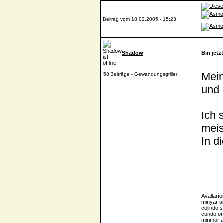
Beitrag vom 18.02.2005 - 15:23
Shadow
Bin jetzt
Mein
58 Beiträge - Gewandungsgriller
und 
Ich 
meis
In d
Avallarío
minyar s
colindo s
cundo or 
mirimor 