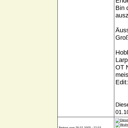
Ende
Bin 
ausz
Äuss
Groß
Hobb
Larp.
OT N
meis
Edit
Dies
01.1
Beitrag vom 28.02.2005 - 22:03