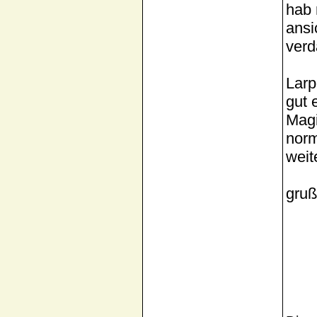
hab 
ansi
verd
Larp
gut 
Magi
norm
weit
gruß