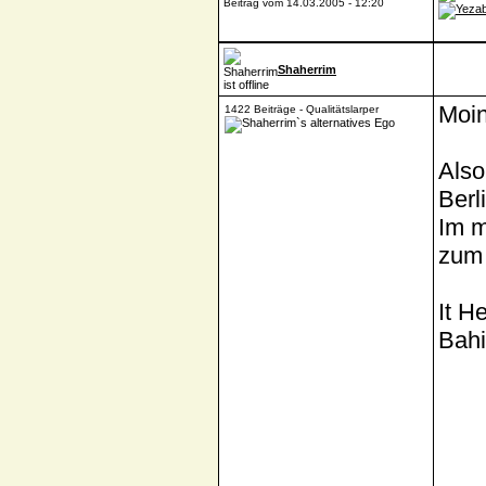
Beitrag vom 14.03.2005 - 12:20
Shaherrim
Moi
1422 Beiträge - Qualitätslarper
Also
Berl
Im m
zum 
It H
Bahi