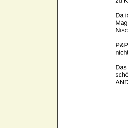
zu 
Da i
Magi
Nisc
P&P 
nicht
Das 
sch
AN