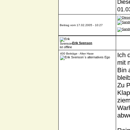
Dies
01.0
Beitrag vom 17.02.2005 - 10:27
Erik Svenson
Ich 
400 Beiträge - Alter Hase
mit 
Bin 
blei
Zu P
Klap
ziem
Warh
abw