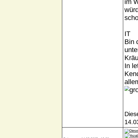
im W
würd
sch
IT
Bin 
unte
Kräu
In l
Kend
alle
Dies
14.0