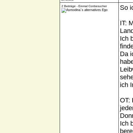
So i
2 Beiträge - Einmal Conbesucher
IT: 
Land
Ich 
find
Da i
habe
Leib
sehe
ich 
OT: 
jede
Donn
Ich 
bere