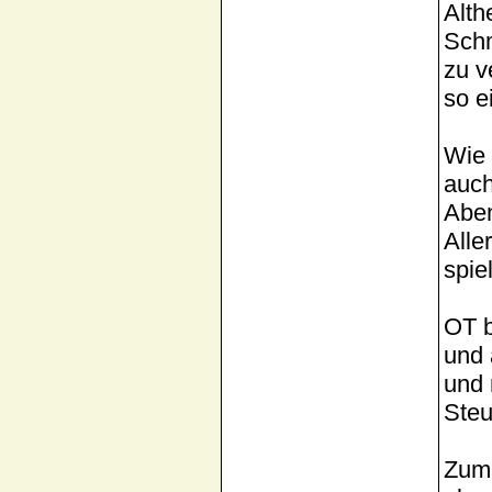
Alth
Schm
zu v
so e
Wie 
auch
Aben
Alle
spie
OT b
und 
und 
Steu
Zum 