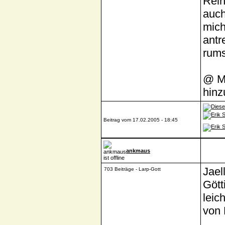
Rein
auch
mich
antr
rums
@ Ma
hinz
Beitrag vom 17.02.2005 - 18:45
ankmaus
Jael
703 Beiträge - Larp-Gott
Gött
leic
von 