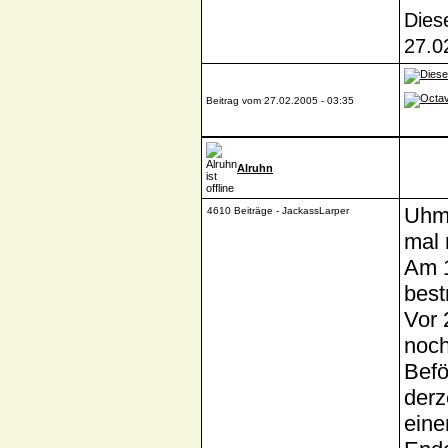
Dies
27.0
Beitrag vom 27.02.2005 - 03:35
Alruhn
Uhm 
4610 Beiträge - JackassLarper
mal 
Am 1
best
Vor 
noch
Befö
derz
eine