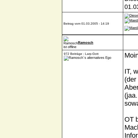
01.0
Beitrag vom 01.03.2005 - 14:19
Ramosch
Moin
972 Beiträge - Larp-Gott
IT, 
(der
Aber
(jaa
sowa
OT b
Mach
Info