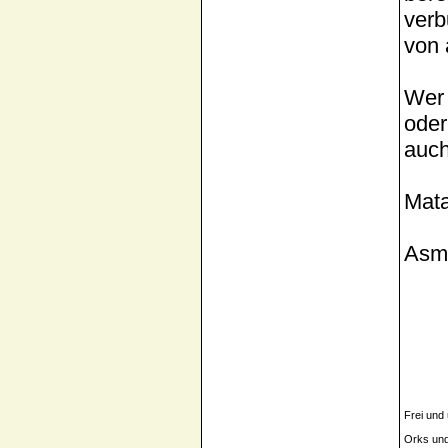
verb
von 
Wer 
oder
auch
Mat
Asmo
Frei und
Orks und