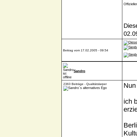
Offiziell
Dies
02.0
Beitrag vom 17.02.2005 - 09:54
Sandro
Nun 
2363 Beiträge - Qualitätslarper
ich 
erzi
Berl
Kult