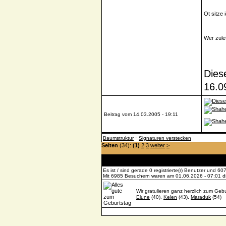
Ot sitze 
Wer zule
Dies
16.0
Beitrag vom 14.03.2005 - 19:11
-
Baumstruktur
Signaturen verstecken
Seiten
(34):
(1)
2
3
weiter
>
Es ist / sind gerade 0 registrierte(r) Benutzer und 
Mit 6985 Besuchern waren am 01.06.2026 - 07:01 die
Wir gratulieren ganz herzlich zum Gebu
Elune
(40),
Kelen
(43),
Maraduk
(54)