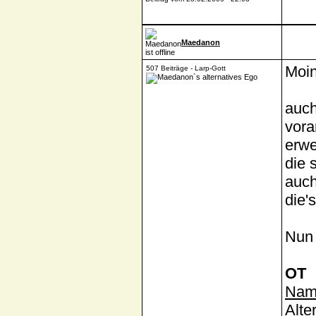
Maedanon
Moin
507 Beiträge - Larp-Gott
auch
vora
erw
die 
auch
die'
Nun 
OT
Nam
Alte