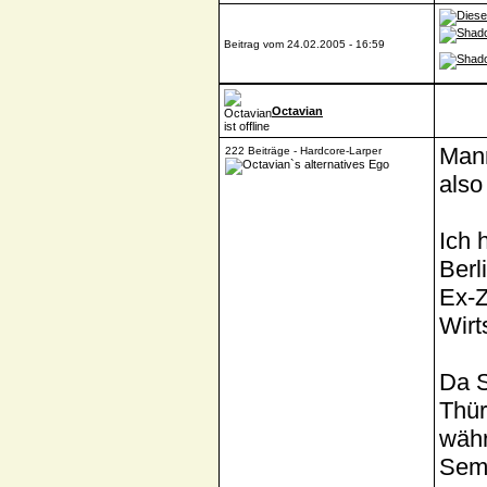
Beitrag vom 24.02.2005 - 16:59
Octavian
Man
222 Beiträge - Hardcore-Larper
also
Ich 
Berl
Ex-Z
Wirt
Da S
Thür
währ
Seme