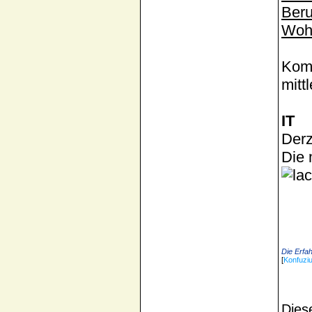
Beru
Wohn
Komm
mitt
IT
Derz
Die 
Die Erfah
[
Konfuzi
Dies