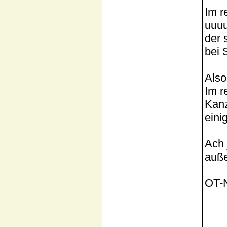
Im r
uuuu
der 
bei 
Also
Im r
Kanz
eini
Ach 
auße
OT-