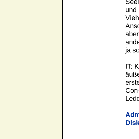
Seel
und 
Vieh
Anso
aber
ande
ja s
IT: 
äuße
erst
Con-
Lede
Admi
Dis