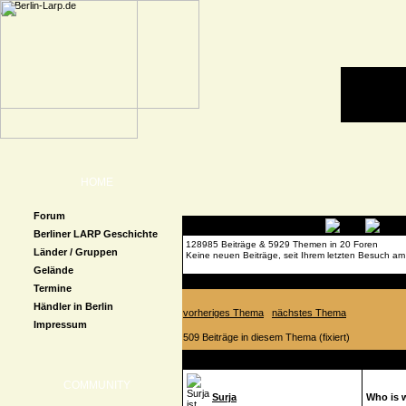
HOME
Forum
Berliner LARP Geschichte
128985 Beiträge & 5929 Themen in 20 Foren
Länder / Gruppen
Keine neuen Beiträge, seit Ihrem letzten Besuch am
Gelände
Forenübersicht
»
LARP Allgemein
» Who is who
Termine
Händler in Berlin
vorheriges Thema
nächstes Thema
Impressum
509 Beiträge in diesem Thema (fixiert)
Autor
Beitrag
COMMUNITY
Surja
Who is 