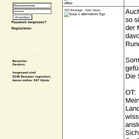
Auch
353 Beiträge - Alter Hase
so s
Passwort vergessen?
der 
Registrieren
davo
Rund
STATUS
Somi
Besucher
Gestern:
gefü
Insgesamt sind
Die 
2248 Benutzer registriert,
davon online: 607 Gäste
OT:
Mein
Land
wiss
anste
Sich