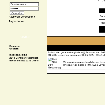
Je
Logi
Ben
Passwort vergessen?
Registrieren
Pas
Spe
STATUS
Besucher
Gestern:
Es ist / sind gerade 0 registrierte(r) Benutzer und 
Insgesamt sind
Mit 6985 Besuchern waren am 01.06.2026 - 07:01 die
2248 Benutzer registriert,
davon online: 1032 Gäste
Wir gratulieren ganz herzlich zum Gebu
Rhegas
(42),
Sorana
(34),
Svea Lovis