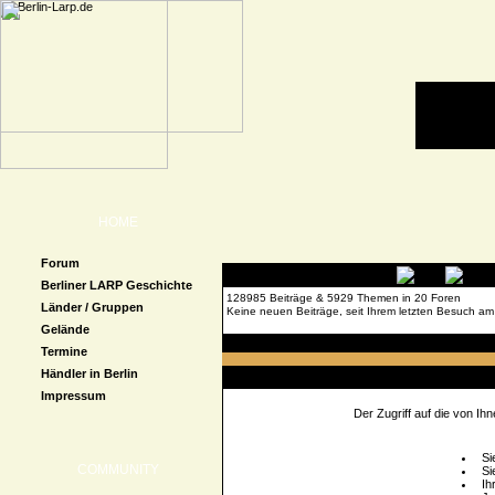
HOME
Forum
Berliner LARP Geschichte
128985 Beiträge & 5929 Themen in 20 Foren
Länder / Gruppen
Keine neuen Beiträge, seit Ihrem letzten Besuch am
Gelände
Forenübersicht
» Beitrag melden
Termine
Händler in Berlin
Zugriff verweigert
Impressum
Der Zugriff auf die von I
Si
COMMUNITY
Si
Ih