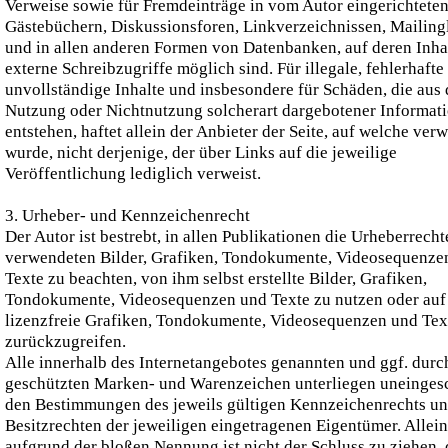
Verweise sowie für Fremdeinträge in vom Autor eingerichtete
Gästebüchern, Diskussionsforen, Linkverzeichnissen, Mailing
und in allen anderen Formen von Datenbanken, auf deren Inha
externe Schreibzugriffe möglich sind. Für illegale, fehlerhafte
unvollständige Inhalte und insbesondere für Schäden, die aus 
Nutzung oder Nichtnutzung solcherart dargebotener Informat
entstehen, haftet allein der Anbieter der Seite, auf welche ver
wurde, nicht derjenige, der über Links auf die jeweilige
Veröffentlichung lediglich verweist.
3. Urheber- und Kennzeichenrecht
Der Autor ist bestrebt, in allen Publikationen die Urheberrecht
verwendeten Bilder, Grafiken, Tondokumente, Videosequenze
Texte zu beachten, von ihm selbst erstellte Bilder, Grafiken,
Tondokumente, Videosequenzen und Texte zu nutzen oder auf
lizenzfreie Grafiken, Tondokumente, Videosequenzen und Tex
zurückzugreifen.
Alle innerhalb des Internetangebotes genannten und ggf. durch
geschützten Marken- und Warenzeichen unterliegen uneinges
den Bestimmungen des jeweils gültigen Kennzeichenrechts u
Besitzrechten der jeweiligen eingetragenen Eigentümer. Allein
aufgrund der bloßen Nennung ist nicht der Schluss zu ziehen, 