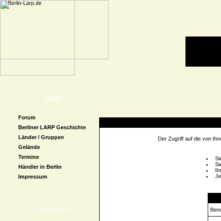
HOME
Forum
Zugriff verweigert
Berliner LARP Geschichte
Länder / Gruppen
Der Zugriff auf die von I
Gelände
Termine
Si
Si
Händler in Berlin
Ih
Je
Impressum
Logi
COMMUNITY
Ben