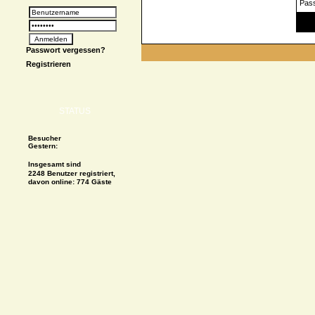
Pas
Spe
Passwort vergessen?
Registrieren
STATUS
Besucher
Gestern:
Insgesamt sind
2248 Benutzer registriert,
davon online: 774 Gäste