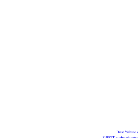
Diese Website
PHPKIT ist eine einget