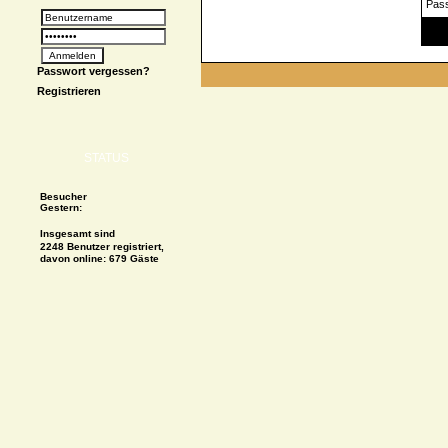
Pas
Spe
Passwort vergessen?
Registrieren
STATUS
Besucher
Gestern:
Insgesamt sind
2248 Benutzer registriert,
davon online: 679 Gäste