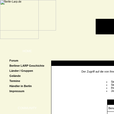
HOME
Forum
Zugriff verweigert
Berliner LARP Geschichte
Länder / Gruppen
Der Zugriff auf die von I
Gelände
Termine
Si
Si
Händler in Berlin
Ih
Je
Impressum
Logi
COMMUNITY
Ben