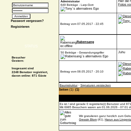
Hier die
Administrator
Fotos v
649 Beiträge - Larp-Gott
Passwort vergessen?
Beitrag vom 07.05.2017 - 22:45
Registrieren
Rabensang
STATUS
Juhu
50 Beiträge - Gewandungsgriller
Besucher
Gestern:
Insgesamt sind
Beitrag vom 08.05.2017 - 20:10
2248 Benutzer registriert,
davon online: 871 Gäste
-
Baumstruktur
Signaturen verstecken
Seiten
(1):
(1)
Es ist / sind gerade 0 registrierte(r) Benutzer und 
Mit 6985 Besuchern waren am 01.06.2026 - 07:01 die
Wir gratulieren ganz herzlich zum Gebu
Gressin Blom
(41),
Harun aus Lingenta