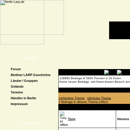
HOME
Forum
Berliner LARP Geschichte
128985 Beiträge & 5929 Themen in 20 Foren
Länder / Gruppen
Keine neuen Beiträge, seit Ihrem letzten Besuch am
Gelände
Forenübersicht
»
Con-Kalender
»
Fotos & Videos
»
Termine
Händler in Berlin
vorheriges Thema
nächstes Thema
2 Beiträge in diesem Thema (offen)
Impressum
Autor
Beitrag
Tony
Heroica
COMMUNITY