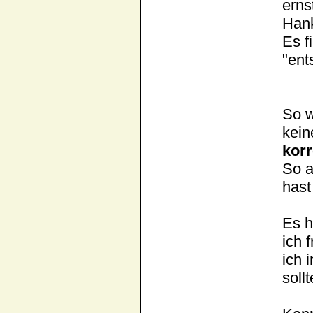
erns
Hank
Es f
"ent
So w
kein
korr
So a
hast
Es h
ich 
ich 
soll