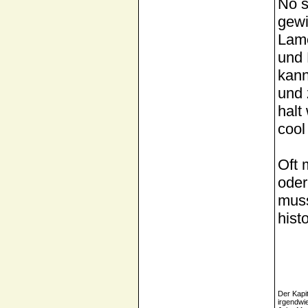
Nö s
gewi
Lame
und 
kann
und 
halt
cool
Oft 
oder
muss
hist
Der Kapi
irgendwi