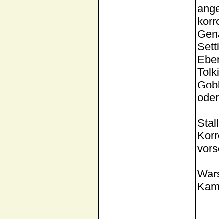
ange
korr
Gena
Sett
Eben
Tolk
Gob
oder
Stal
Korr
vors
Wars
Kamp