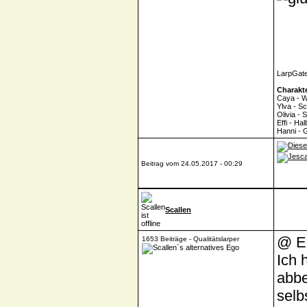
LarpGate
Charakt
Caya - W
Ylva - Sc
Olivia - 
Effi - Hal
Hanni - G
Beitrag vom 24.05.2017 - 00:29
Scallen
@ E
1653 Beiträge - Qualitätslarper
Ich 
abbe
selb