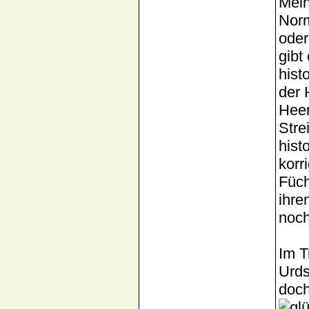
Mein
Norm
oder
gibt
hist
der 
Heer
Stre
hist
korr
Füch
ihre
noch
Im T
Urds
doch