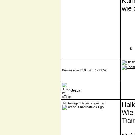
Kann
wie 
____
&
_
Beitrag vom 23.05.2017 - 21:52
Jesca
Hall
14 Beiträge - Tavernengänger
Wie 
Trai