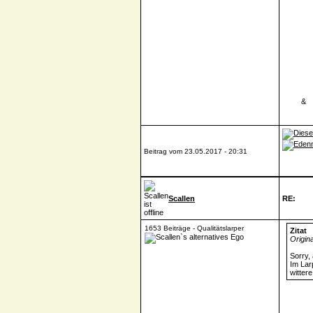
____
&
_
Beitrag vom 23.05.2017 - 20:31
Scallen
RE:
1653 Beiträge - Qualitätslarper
Zitat
Origin
Sorry, 
Im Lar
witter