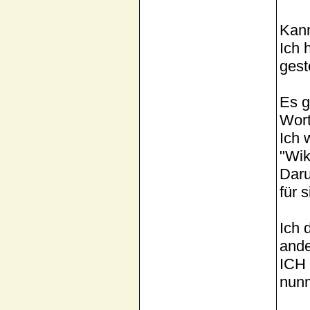
Kann
Ich 
gest
Es g
Wort
Ich 
"Wik
Daru
für s
Ich 
ande
ICH 
nunm