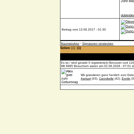
John Ma
dubistde
Beitrag vom 13.06.2017 - 01:30
-
Baumstruktur
Signaturen verstecken
Seiten
(1):
(1)
Es ist / sind gerade 0 registrierte(r) Benutzer und 
Mit 6985 Besuchern waren am 01.06.2026 - 07:01 die
Wir gratulieren ganz herzlich zum Gebu
Asmuel
(43),
Cannibelle
(42),
Ennlin
(3