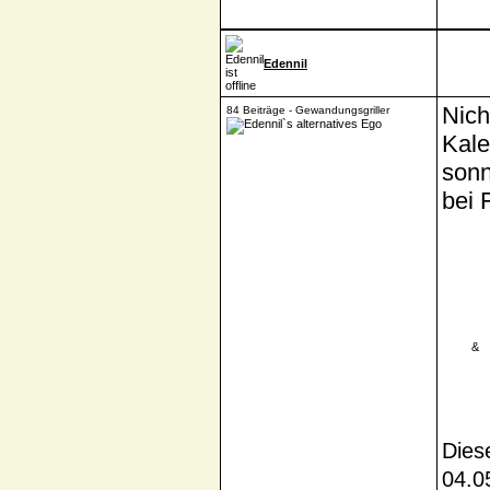
Edennil
Nich
84 Beiträge - Gewandungsgriller
Kale
sonn
bei 
____
&
_
Dies
04.0