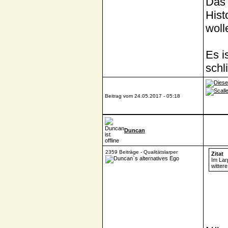
Das 
Hist
woll
Es i
schl
Beitrag vom 24.05.2017 - 05:18
Duncan
2359 Beiträge - Qualitätslarper
Zitat
Im Lar
witter