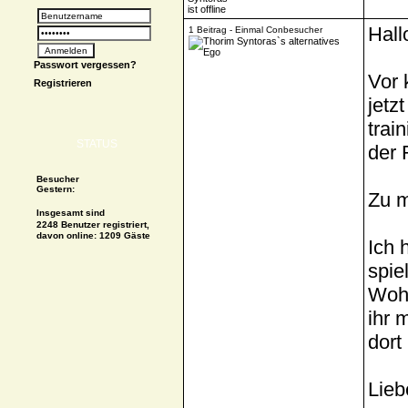
Hall
1 Beitrag - Einmal Conbesucher
Passwort vergessen?
Vor 
Registrieren
jetz
trai
STATUS
der 
Besucher
Gestern:
Zu m
Insgesamt sind
2248 Benutzer registriert,
davon online: 1209 Gäste
Ich 
spie
Wohn
ihr 
dort
Lie