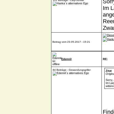
Sorr
101 Beiträge - Larp-Junkie
Im L
ange
Reen
Zwan
Beitrag vom 23.05.2017 - 15:21
Edennil
RE:
84 Beiträge - Gewandungsgriller
Zitat
Origin
Sorry, 
Im Lar
witter
Find