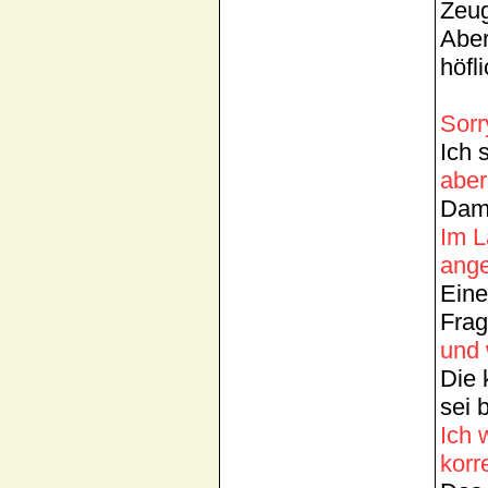
Zeug
Aber
höfl
Sorr
Ich 
aber
Dami
Im L
ange
Eine
Frag
und 
Die 
sei 
Ich 
korr