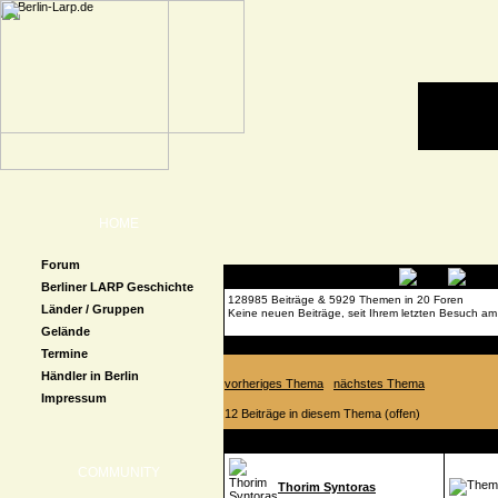
HOME
Forum
Berliner LARP Geschichte
128985 Beiträge & 5929 Themen in 20 Foren
Länder / Gruppen
Keine neuen Beiträge, seit Ihrem letzten Besuch am
Gelände
Forenübersicht
»
LARP Allgemein
» Suche Leute i
Termine
Händler in Berlin
vorheriges Thema
nächstes Thema
Impressum
12 Beiträge in diesem Thema (offen)
Autor
Beitrag
COMMUNITY
Thorim Syntoras